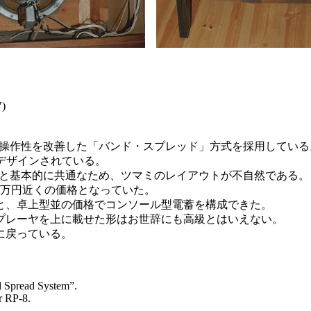
")
分けて操作性を改善した「バンド・スプレッド」方式を採用している
にデザインされている。
0型と基本的に共通なため、ツマミのレイアウトが不自然である。
4万円近くの価格となっていた。
せると、卓上型並の価格でコンソール型電蓄を構成できた。
プレーヤを上に載せた形はお世辞にも高級とはいえない。
に戻っている。
d Spread System”.
r RP-8.