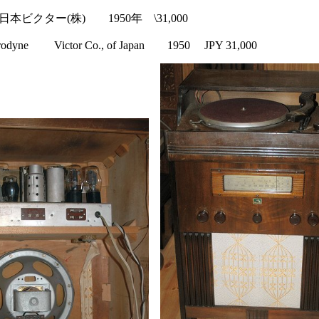
クター(株) 1950年 \31,000
eterodyne Victor Co., of Japan 1950 JPY 31,000