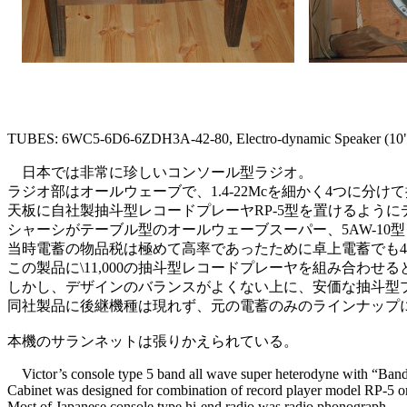
TUBES: 6WC5-6D6-6ZDH3A-42-80, Electro-dynamic Speaker (10
日本では非常に珍しいコンソール型ラジオ。
ラジオ部はオールウェーブで、1.4-22Mcを細かく4つに
天板に自社製抽斗型レコードプレーヤRP-5型を置けるよう
シャーシがテーブル型のオールウェーブスーパー、5AW-1
当時電蓄の物品税は極めて高率であったために卓上電蓄でも
この製品に\11,000の抽斗型レコードプレーヤを組み合わ
しかし、デザインのバランスがよくない上に、安価な抽斗型
同社製品に後継機種は現れず、元の電蓄のみのラインナップ
本機のサランネットは張りかえられている。
Victor’s console type 5 band all wave super heterodyne with “Ban
Cabinet was designed for combination of record player model RP-5 o
Most of Japanese console type hi-end radio was radio phonograph.