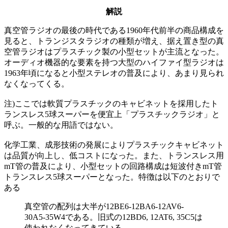
解説
真空管ラジオの最後の時代である1960年代前半の商品構成を
見ると、トランジスタラジオの種類が増え、据え置き型の真
空管ラジオはプラスチック製の小型セットが主流となった。
オーディオ機器的な要素を持つ大型のハイファイ型ラジオは
1963年頃になると小型ステレオの普及により、あまり見られ
なくなってくる。
注)ここでは軟質プラスチックのキャビネットを採用したト
ランスレス5球スーパーを便宜上「プラスチックラジオ」と
呼ぶ。一般的な用語ではない。
化学工業、成形技術の発展によりプラスチックキャビネット
は品質が向上し、低コストになった。また、トランスレス用
mT管の普及により、小型セットの回路構成は短波付きmT管
トランスレス5球スーパーとなった。特徴は以下のとおりで
ある
真空管の配列は大半が12BE6-12BA6-12AV6-
30A5-35W4である。旧式の12BD6, 12AT6, 35C5は
使われなくなってきている。