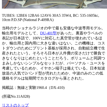
TUBES: 12BE6 12BA6 12AV6 30A5 35W4, BC: 535-1605kc,
10cm P.D.SP (National P-409RA)
当時のナショナルラジオの中で最も安価な中波専用モデル。
輸出用モデルとして、
DU-401型
があった。裏蓋やラベルの
表記が日本語で、100Vに対応した真空管が使われているほ
か、輸出用と国内用に大きな違いはない。この機種は、コス
トダウンのためにプリント基板が採用され、自動組立機で生
産されたという。そろそろ日本が人件費の安さだけで勝負で
きなくなりはじめたということだろう。ボリュームと同調つ
まみしかないシンプルなセットだが、パーソナル・ユースを
考慮しているためか、イヤホン端子は備えている。日本短波
放送の人気で2バンド型が売れたためか、中波のみのこの低
価格モデルは短期間でカタログから落とされた。
掲載誌：無線と実験1960.4（DX-410)
(所蔵No.11A028)
リストのトップ