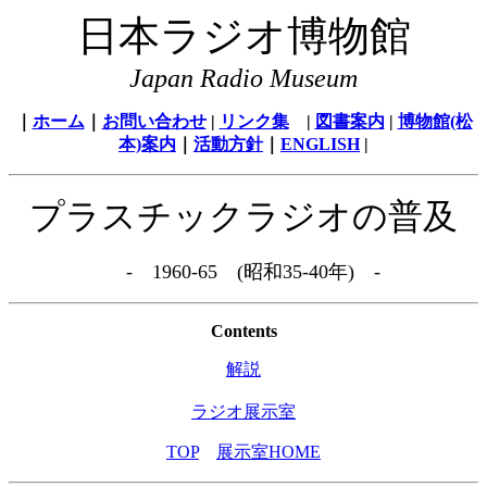
日本ラジオ博物館
Japan Radio Museum
｜
ホーム
｜
お問い合わせ
|
リンク集
|
図書案内
|
博物館(松
本)案内
｜
活動方針
｜
ENGLISH
|
プラスチックラジオの普及
- 1960-65 (昭和35-40年) -
Contents
解説
ラジオ展示室
TOP
展示室HOME