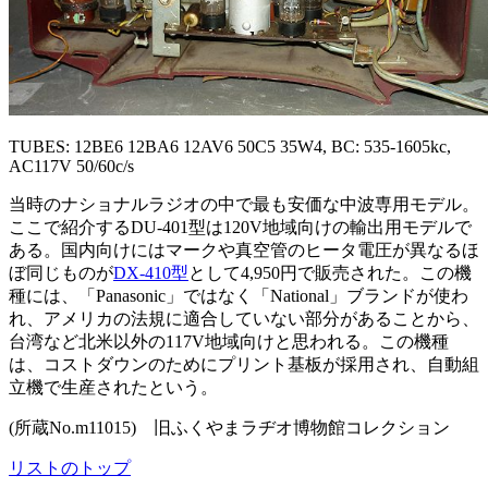
TUBES: 12BE6 12BA6 12AV6 50C5 35W4, BC: 535-1605kc,
AC117V 50/60c/s
当時のナショナルラジオの中で最も安価な中波専用モデル。
ここで紹介するDU-401型は120V地域向けの輸出用モデルで
ある。国内向けにはマークや真空管のヒータ電圧が異なるほ
ぼ同じものが
DX-410型
として4,950円で販売された。この機
種には、「Panasonic」ではなく「National」ブランドが使わ
れ、アメリカの法規に適合していない部分があることから、
台湾など北米以外の117V地域向けと思われる。この機種
は、コストダウンのためにプリント基板が採用され、自動組
立機で生産されたという。
(所蔵No.m11015) 旧ふくやまラヂオ博物館コレクション
リストのトップ