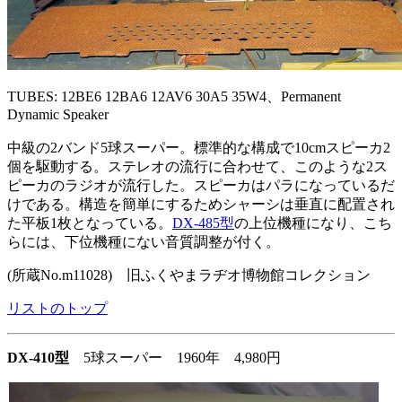
TUBES: 12BE6 12BA6 12AV6 30A5 35W4、Permanent
Dynamic Speaker
中級の2バンド5球スーパー。標準的な構成で10cmスピーカ2
個を駆動する。ステレオの流行に合わせて、このような2ス
ピーカのラジオが流行した。スピーカはパラになっているだ
けである。構造を簡単にするためシャーシは垂直に配置され
た平板1枚となっている。
DX-485型
の上位機種になり、こち
らには、下位機種にない音質調整が付く。
(所蔵No.m11028) 旧ふくやまラヂオ博物館コレクション
リストのトップ
DX-410型
5球スーパー 1960年 4,980円