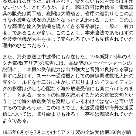
る規定はなかった。許可されず、使えないものを売るはずが
ないということだろうか。また、聴取許可は逓信省、電気器
具の販売は商工省、税関は大蔵省と、省庁の縦割りもこのよ
うな不透明な状況の原因となったと思われる。また、このよ
うな高価な輸入受信機を購入できる富裕層は、一般に「有力
者」であることが多い。このことも、本来違法であるはずの
全波受信機が大手を振って売られるていても見逃されていた
理由のひとつだろう。
また、海外放送は中波帯にも存在した。1938(昭和13)年のミ
タカ電機(アリア)の広告には、高級型のスーパーシャーシの
説明に、「本機の受信能力は出力強大と音質の良好なる事は
申すに及ばず、スーパー受信機としての無線周波数拡大部の
完全シールドを十二分に生かして居りますのでフェイディン
グの影響は少しも心配なく海外放送受信にも楽にうけられま
す。」とある。セットの性能を誇示するための宣伝文句とい
うことで海外放送受信を奨励しているわけではないと言い訳
するのであろうか。この頃までは、短波受信機や海外放送受
信については、取り締まりもゆるく、存在は黙認されていた
ようである。
1935年6月から7月にかけてアメリ製の全波受信機350台が輸