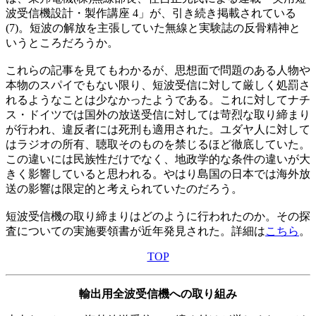
波受信機設計・製作講座 4」が、引き続き掲載されている
(7)。短波の解放を主張していた無線と実験誌の反骨精神と
いうところだろうか。
これらの記事を見てもわかるが、思想面で問題のある人物や
本物のスパイでもない限り、短波受信に対して厳しく処罰さ
れるようなことは少なかったようである。これに対してナチ
ス・ドイツでは国外の放送受信に対しては苛烈な取り締まり
が行われ、違反者には死刑も適用された。ユダヤ人に対して
はラジオの所有、聴取そのものを禁じるほど徹底していた。
この違いには民族性だけでなく、地政学的な条件の違いが大
きく影響していると思われる。やはり島国の日本では海外放
送の影響は限定的と考えられていたのだろう。
短波受信機の取り締まりはどのように行われたのか。その探
査についての実施要領書が近年発見された。詳細は
こちら
。
TOP
輸出用全波受信機への取り組み