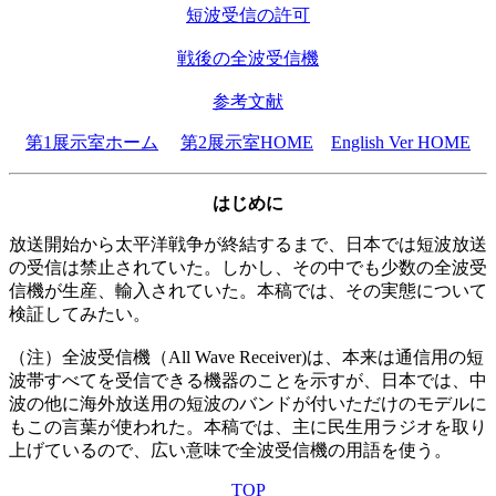
短波受信の許可
戦後の全波受信機
参考文献
第1展示室ホーム
第2展示室HOME
English Ver HOME
はじめに
放送開始から太平洋戦争が終結するまで、日本では短波放送
の受信は禁止されていた。しかし、その中でも少数の全波受
信機が生産、輸入されていた。本稿では、その実態について
検証してみたい。
（注）全波受信機（All Wave Receiver)は、本来は通信用の短
波帯すべてを受信できる機器のことを示すが、日本では、中
波の他に海外放送用の短波のバンドが付いただけのモデルに
もこの言葉が使われた。本稿では、主に民生用ラジオを取り
上げているので、広い意味で全波受信機の用語を使う。
TOP