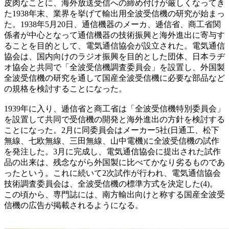
皮肉なことに、海外放送受信への締め付けが厳しくなってき
た1938年末、業界を挙げて輸出用全波受信機の研究が始まっ
た。1938年5月20日、通信機器のメーカ、逓信省、商工省関
係者が中心となって通信機器の技術振興と海外進出に寄与す
ることを目的として、電気通信協会が設立された。電気通信
協会は、国内向けのラジオ振興を目的とした団体、日本ラヂ
オ協会と共同で「全波受信機調査委員会」を設置し、外国製
全波受信機の研究を通して国産全波受信機に必要な部品など
の規格を検討することになった。
1939年に入り、逓信省と商工省は「全波受信機特別委員会」
を設置して共同で受信機の開発と海外進出の方針を検討する
ことになった。2月に同委員会はメーカー5社(日通工、松下
無線、七欧無線、三田無線、山中電機)に全波受信機の試作
を発注した。3月に完成し、電気通信協会に提出された試作
品の出来は、残念ながら外国製に比べてかなり劣るものであ
ったという。これに続いて2次試作が行われ、電気通信協会
技術調査委員会は、全波受信機の標準方式を決定した(4)。
この頃から、専門誌には、南方輸出向けと称する国産全波受
信機の広告が掲載されるようになる。