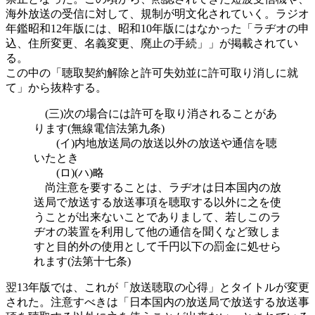
海外放送の受信に対して、規制が明文化されていく。ラジオ
年鑑昭和12年版には、昭和10年版にはなかった「ラヂオの申
込、住所変更、名義変更、廃止の手続」」が掲載されてい
る。
この中の「聴取契約解除と許可失効並に許可取り消しに就
て」から抜粋する。
(三)次の場合には許可を取り消されることがあ
ります(無線電信法第九条)
(イ)内地放送局の放送以外の放送や通信を聴
いたとき
(ロ)(ハ)略
尚注意を要することは、ラヂオは日本国内の放
送局で放送する放送事項を聴取する以外に之を使
うことが出来ないことでありまして、若しこのラ
ヂオの装置を利用して他の通信を聞くなど致しま
すと目的外の使用として千円以下の罰金に処せら
れます(法第十七条)
翌13年版では、これが「放送聴取の心得」とタイトルが変更
された。注意すべきは「日本国内の放送局で放送する放送事