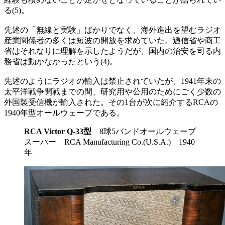
る(5)。
先述の「無線と実験」ばかりでなく、海外進出を望むラジオ
産業関係者の多くは短波の開放を求めていた。逓信省や商工
省はそれなりに理解を示したようだが、国内の治安を司る内
務省は動かなかったという(4)。
先述のようにラジオの輸入は禁止されていたが、1941年末の
太平洋戦争開戦までの間、研究用や公用のためにごく少数の
外国製受信機が輸入された。その1台が次に紹介するRCAの
1940年型オールウェーブである。
RCA Victor Q-33型
8球5バンドオールウェーブ
スーパー RCA Manufacturing Co.(U.S.A.) 1940
年