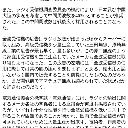
また、ラジオ受信機調査委員会の検討により、日本及び中国
大陸の状況を考慮して中間周波数を463kcとすることが推奨
された。この中間周波数は戦後広く採用されることになっ
た。
全波受信機の広告はラジオ放送が始まった頃からスーパーに
取り組み、高級受信機を少量生産していた三田無線、原崎無
線工業の広告が最も早く、量も多いが、この原口無線のよう
に家庭用受信機を主に生産していたメーカも全波受信機に取
り組むようになった。この広告の左端には「全波受信機の使
用に際しては其の筋の認可を要します」とある。輸出用と謳
いながらも国内で販売することを前提にしたものなのだろう
か。まだ開戦前でアマチュア無線も認められていた状況だか
ら許されたのだろう。
電気通信協会の機関誌「電気通信」には、ラジオの輸出に関
するメーカ各社の関係者による座談会が何度も掲載されてい
るが、いずれも十分な性能を持つ全波受信機を低いコストで
作ることが困難であることが嘆かれ、国内で全波受信機が許
可されていないために大量生産が出来ず、技術者、作業者の
経験も積めないことが足かせとなっていることが語られてい