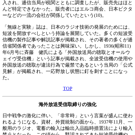
入され、逓信当局が税関とともに調査したが、販売先はほと
んど特定できなかった。販売者にはエルコ商会、日本ビクタ
ーなどの一流の会社が関係していたという(10)。
「無線と実験」誌は、日本のラジオ技術の発展のためには、
短波を開放すべしという持論を展開していた。多くの短波受
信機の製作記事や解説記事が掲載され、その著者の多くが逓
信省関係者であったことは興味深い。しかし、1936(昭和11)
年6月号に斉藤 健氏による「外国放送局の聴取とオールウ
ェイヴ受信機」という記事が掲載され、全波受信機の使用や
外国放送の聴取が違法行為で厳禁であるという当局の「公式
見解」が掲載され、一応野放し状態に釘を刺すことになっ
た。
TOP
海外放送受信取締りの強化
日中戦争の激化に伴い、「非常時」という言葉が盛んに使わ
れるようになる。資材、外貨統制の面から、1937年11月、一
般用のラジオ、電蓄の輸入は輸出入品臨時措置法により輸入
禁止となった。この頃から、黙認されてきた短波受信機や、