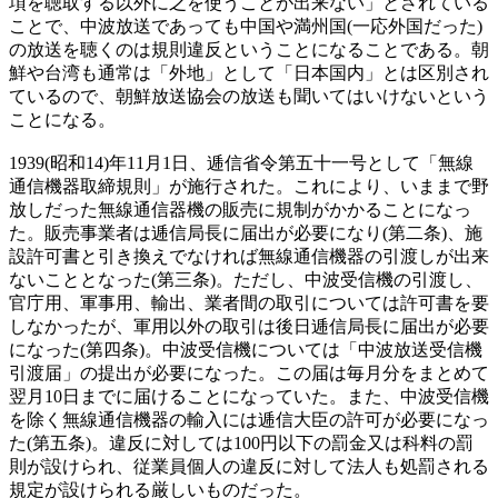
項を聴取する以外に之を使うことが出来ない」とされている
ことで、中波放送であっても中国や満州国(一応外国だった)
の放送を聴くのは規則違反ということになることである。朝
鮮や台湾も通常は「外地」として「日本国内」とは区別され
ているので、朝鮮放送協会の放送も聞いてはいけないという
ことになる。
1939(昭和14)年11月1日、逓信省令第五十一号として「無線
通信機器取締規則」が施行された。これにより、いままで野
放しだった無線通信器機の販売に規制がかかることになっ
た。販売事業者は逓信局長に届出が必要になり(第二条)、施
設許可書と引き換えでなければ無線通信機器の引渡しが出来
ないこととなった(第三条)。ただし、中波受信機の引渡し、
官庁用、軍事用、輸出、業者間の取引については許可書を要
しなかったが、軍用以外の取引は後日逓信局長に届出が必要
になった(第四条)。中波受信機については「中波放送受信機
引渡届」の提出が必要になった。この届は毎月分をまとめて
翌月10日までに届けることになっていた。また、中波受信機
を除く無線通信機器の輸入には逓信大臣の許可が必要になっ
た(第五条)。違反に対しては100円以下の罰金又は科料の罰
則が設けられ、従業員個人の違反に対して法人も処罰される
規定が設けられる厳しいものだった。