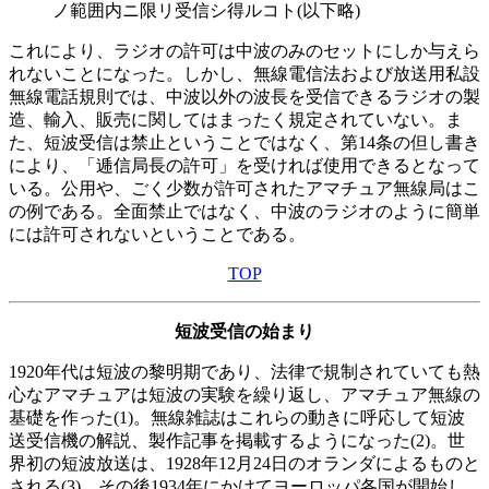
ノ範囲内ニ限リ受信シ得ルコト(以下略)
これにより、ラジオの許可は中波のみのセットにしか与えら
れないことになった。しかし、無線電信法および放送用私設
無線電話規則では、中波以外の波長を受信できるラジオの製
造、輸入、販売に関してはまったく規定されていない。ま
た、短波受信は禁止ということではなく、第14条の但し書き
により、「逓信局長の許可」を受ければ使用できるとなって
いる。公用や、ごく少数が許可されたアマチュア無線局はこ
の例である。全面禁止ではなく、中波のラジオのように簡単
には許可されないということである。
TOP
短波受信の始まり
1920年代は短波の黎明期であり、法律で規制されていても熱
心なアマチュアは短波の実験を繰り返し、アマチュア無線の
基礎を作った(1)。無線雑誌はこれらの動きに呼応して短波
送受信機の解説、製作記事を掲載するようになった(2)。世
界初の短波放送は、1928年12月24日のオランダによるものと
される(3)。その後1934年にかけてヨーロッパ各国が開始し