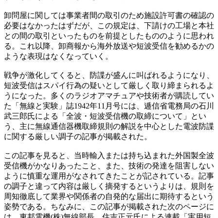
卸問屋に関しては事業者間の取引のため施設許可書の確認の
必要はなかったはずだが、この規定は、下請けの工場と本社
との間の取引といったものを前提としたもののように思われ
る。これ以降、卸商報から海外放送や短波受信を勧めるかの
ような表現はなくなっていく。
戦争が激化してくると、防諜が盛んに叫ばれるようになり、
短波受信はスパイ行為の疑いとして厳しく取り締まられるよ
うになった。多くのラジオアマチュアや技術者が購読してい
た「無線と実験」誌1942年11月号には、逓信省電務局の石川
武三郎氏による「全波・短波受信機の取締について」とい
う、主に無線通信器機取締規則の解説を中心とした電波防諜
に関する厳しい調子の記事が掲載された。
この記事を見ると、当時輸入または持ち込まれた外国製全波
受信機がかなりあったこと、また、技術の発達を阻害しない
ように慎重な運用がなされてきたことが記されている。記事
の調子と違って内容は厳しく摘発するというよりは、規則を
周知徹底して業界や関係者の自発的な届出に期待するという
姿勢である。ちなみに、この記事が掲載された次のページに
は、東邦電機(株)無線部長、住吉正元氏による連載「実用短