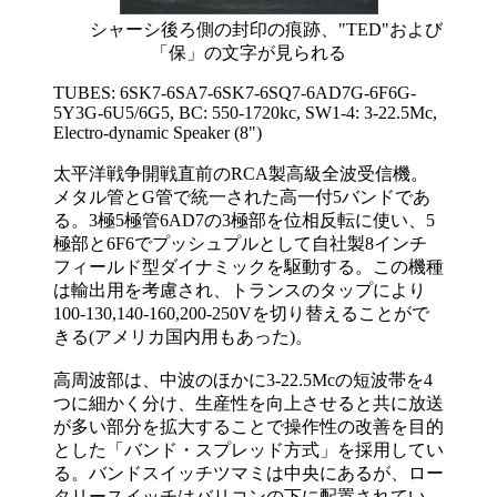
シャーシ後ろ側の封印の痕跡、"TED"および
「保」の文字が見られる
TUBES: 6SK7-6SA7-6SK7-6SQ7-6AD7G-6F6G-
5Y3G-6U5/6G5, BC: 550-1720kc, SW1-4: 3-22.5Mc,
Electro-dynamic Speaker (8")
太平洋戦争開戦直前のRCA製高級全波受信機。
メタル管とG管で統一された高一付5バンドであ
る。3極5極管6AD7の3極部を位相反転に使い、5
極部と6F6でプッシュプルとして自社製8インチ
フィールド型ダイナミックを駆動する。この機種
は輸出用を考慮され、トランスのタップにより
100-130,140-160,200-250Vを切り替えることがで
きる(アメリカ国内用もあった)。
高周波部は、中波のほかに3-22.5Mcの短波帯を4
つに細かく分け、生産性を向上させると共に放送
が多い部分を拡大することで操作性の改善を目的
とした「バンド・スプレッド方式」を採用してい
る。バンドスイッチツマミは中央にあるが、ロー
タリースイッチはバリコンの下に配置されてい