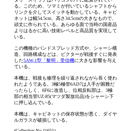
る。このため、ツマミが付いているシャフトから
リンクを介してスイッチを動かしている。キャビ
ネットは幅54.5cm、高さ34.5cmの大きなもので、
頑丈に作られている。あらゆる面で当時の国産品
よりはるかに高い技術レベルと高品質を実現して
いる。
この機種のバンドスプレッド方式や、シャーシ構
造、回路構成などは、ビクターが戦後すぐに発表
した
5AW-1型「黎明」受信機
に大きな影響を与え
ている。
本機は、戦後も修理を繰り返されながら長く使わ
れたようである。3極5極管6AD7は入手が困難だ
ったらしく、6F6に改造し、位相反転部は、3極
部の相当管UZ-85(マツダ製放出品)をシャーシ下
に押し込んでいる。
本機は、キャビネットの保存状態が悪く、ダイヤ
ルガラスが破損している。
(Collection No.11651)