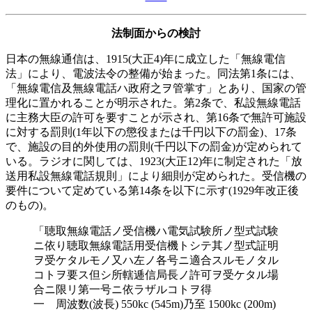
法制面からの検討
日本の無線通信は、1915(大正4)年に成立した「無線電信
法」により、電波法令の整備が始まった。同法第1条には、
「無線電信及無線電話ハ政府之ヲ管掌す」とあり、国家の管
理化に置かれることが明示された。第2条で、私設無線電話
に主務大臣の許可を要すことが示され、第16条で無許可施設
に対する罰則(1年以下の懲役または千円以下の罰金)、17条
で、施設の目的外使用の罰則(千円以下の罰金)が定められて
いる。ラジオに関しては、1923(大正12)年に制定された「放
送用私設無線電話規則」により細則が定められた。受信機の
要件について定めている第14条を以下に示す(1929年改正後
のもの)。
「聴取無線電話ノ受信機ハ電気試験所ノ型式試験
ニ依り聴取無線電話用受信機トシテ其ノ型式証明
ヲ受ケタルモノ又ハ左ノ各号ニ適合スルモノタル
コトヲ要ス但シ所轄逓信局長ノ許可ヲ受ケタル場
合ニ限リ第一号ニ依ラザルコトヲ得
一 周波数(波長) 550kc (545m)乃至 1500kc (200m)