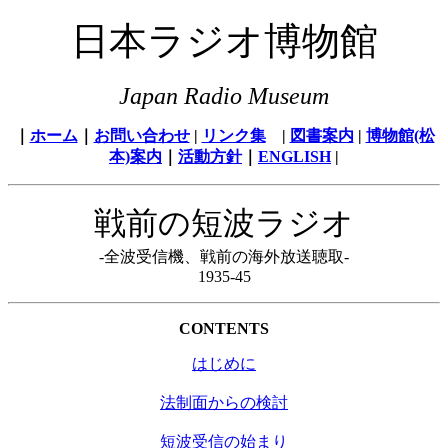
日本ラジオ博物館
Japan Radio Museum
｜
ホーム
｜
お問い合わせ
|
リンク集
|
図書案内
|
博物館(松
本)案内
｜
活動方針
｜
ENGLISH
|
戦前の短波ラジオ
-全波受信機、戦前の海外放送聴取-
1935-45
CONTENTS
はじめに
法制面からの検討
短波受信の始まり