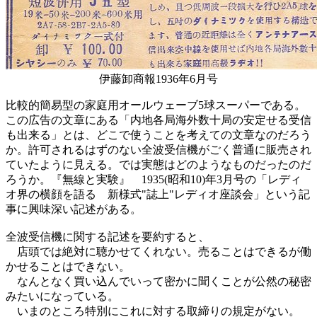
伊藤卸商報1936年6月号
比較的簡易型の家庭用オールウェーブ5球スーパーである。
この広告の文章にある「内地各局海外数十局の安定せる受信
も出来る」とは、どこで使うことを考えての文章なのだろう
か。許可されるはずのない全波受信機がごく普通に販売され
ていたように見える。では実態はどのようなものだったのだ
ろうか。『無線と実験』 1935(昭和10)年3月号の「レディ
オ界の横顔を語る 新様式"誌上"レディオ座談会」という記
事に興味深い記述がある。
全波受信機に関する記述を要約すると、
店頭では絶対に聴かせてくれない。売ることはできるが働
かせることはできない。
なんとなく買い込んでいって密かに聞くことが公然の秘密
みたいになっている。
いまのところ特別にこれに対する取締りの規定がない。