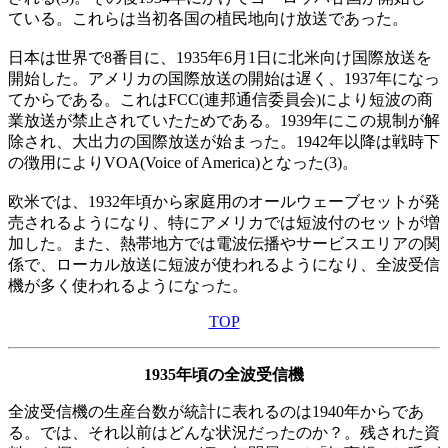
ている。これらは当初各国の植民地向け放送であった。
日本は世界で8番目に、1935年6月1日に北米向け国際放送を
開始した。アメリカの国際放送の開始は遅く、1937年になっ
てからである。これはFCC(連邦通信委員会)により短波の商
業放送が禁止されていたためである。1939年にこの規制が解
除され、大出力の国際放送が始まった。1942年以降は戦時下
の徴用によりVOA(Voice of America)となった(3)。
欧米では、1932年頃から家庭用のオールウェーブセットが発
売されるようになり、特にアメリカでは短波付のセットが増
加した。また、熱帯地方では電波伝播やサービスエリアの関
係で、ローカル放送に短波が使われるようになり、全波受信
機が多く使われるようになった。
TOP
1935年頃の全波受信機
全波受信機の生産台数が統計に表れるのは1940年からであ
る。では、それ以前はどんな状況だったのか？。残された資