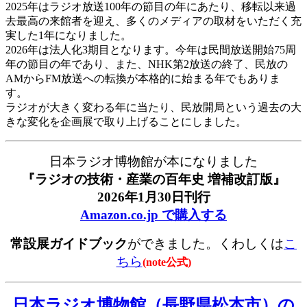
2025年はラジオ放送100年の節目の年にあたり、移転以来過
去最高の来館者を迎え、多くのメディアの取材をいただく充
実した1年になりました。
2026年は法人化3期目となります。今年は民間放送開始75周
年の節目の年であり、また、NHK第2放送の終了、民放の
AMからFM放送への転換が本格的に始まる年でもありま
す。
ラジオが大きく変わる年に当たり、民放開局という過去の大
きな変化を企画展で取り上げることにしました。
日本ラジオ博物館が本になりました
『ラジオの技術・産業の百年史 増補改訂版』
2026年1月30日刊行
Amazon.co.jp で購入する
常設展ガイドブック
ができました。くわしくは
こ
ちら
(note公式)
日本ラジオ博物館（長野県松本市）の