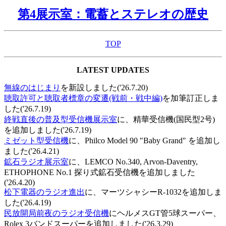
第4展示室：電蓄とステレオの歴史
TOP
LATEST UPDATES
無線のはじまり
を新設しました('26.7.20)
聴取許可と聴取者標章の変遷(戦前・戦中編)
を加筆訂正しま
した('26.7.19)
終戦直後の普及型受信機展示室
に、精華受信機(国民型2号)
を追加しました('26.7.19)
ミゼット型受信機
に、Philco Model 90 "Baby Grand" を追加し
ました('26.4.21)
鉱石ラジオ展示室
に、LEMCO No.340, Arvon-Daventry,
ETHOPHONE No.1 探り式鉱石受信機を追加しました
('26.4.20)
松下電器のラジオ進出
に、マーツシャシーR-1032を追加しま
した('26.4.19)
民放開局前夜のラジオ受信機
にヘルメスGT管5球スーパー、
Rolex 3バンドスーパーを追加しました('26.3.29)