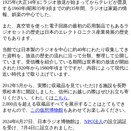
1925年
(大正14年)にラジオ放送が始まってからテレビが普及
する1960年(昭和35年)頃までの約35年間、ラジオは家庭の情
報、娯楽の中心でした。
また、真空管を使った電子回路の最初の応用製品でもあるラ
ジオセットの歴史は日本のエレクトロニクス産業発展の歴史
でもあります。
当館では日本製のラジオを中心に約40年にわたり収集してき
た資料を、放送の歴史の流れに沿って分類、整理して公開し
ています。受信機を紹介している期間は世界初の放送が開始
された1920年から1980年頃までですが、内容によって現代に
近い時代まで取り上げています。
2012年5月から、実際に収蔵品を見ていただける施設を長野
県松本市に開設しました。信州にお越しの際はぜひお立ち寄
りください。くわしくは
こちら
。
2,000点を超える収蔵品すべてを展示することはとてもでき
ませんので、
この仮想博物館
もあわせてお楽しみください。
2024年6月27日、日本ラジオ博物館は、
NPO法人
の設立認証
を受け、7月4日に設立されました。