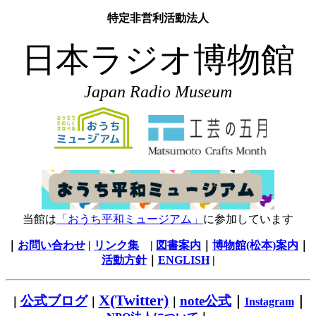
特定非営利活動法人
日本ラジオ博物館
Japan Radio Museum
当館は
「おうち平和ミュージアム」
に参加しています
｜
お問い合わせ
|
リンク集
|
図書案内
｜
博物館(松本)案内
｜
活動方針
｜
ENGLISH
|
X(Twitter)
公式ブログ
note公式
｜
｜
｜
｜
｜
Instagram