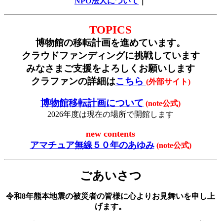
NPO法人について
｜
TOPICS
博物館の移転計画を進めています。
クラウドファンディング
に挑戦しています
みなさまご支援をよろしくお願いします
クラファンの詳細は
こちら
(外部サイト)
博物館移転計画について
(note公式)
2026年度は現在の場所で開館します
new contents
アマチュア無線５０年のあゆみ
(note公式)
ごあいさつ
令和8年熊本地震の被災者の皆様に心よりお見舞いを申し上
げます。