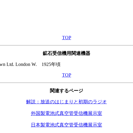
TOP
鉱石受信機用関連機器
td. London W. 1925年頃
TOP
関連するページ
解説：放送のはじまりと初期のラジオ
外国製電池式真空管受信機展示室
日本製電池式真空管受信機展示室