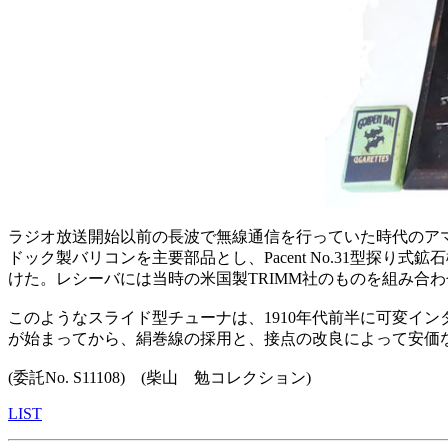
ラジオ放送開始以前の長波で無線通信を行っていた時代のアマチュア用鉱
ドック製バリコンを主要部品とし、Pacent No.31型探
けた。レシーバには当時の米国製TRIMM社のものを組み合
このようなスライド型チューナは、1910年代前半に可変イ
が始まってから、絹巻線の採用と、接点の改良によって安価
(委託No. S11108) (柴山 勉コレクション)
LIST