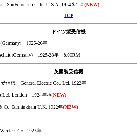
rancisco Calif. U.S.A. 1924 $7.50
(NEW)
TOP
ドイツ製受信機
(Germany) 1925-26年
aft (Germany) 1925-28年 8.00RM
英国製受信機
 General Electric Co., Ltd. 1922年
Ltd. London 1924年頃
(NEW)
. Birmingham U.K. 1922年
(NEW)
less Co., 1925年