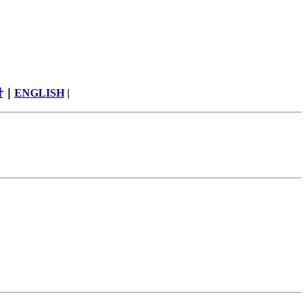
針
｜
ENGLISH
|