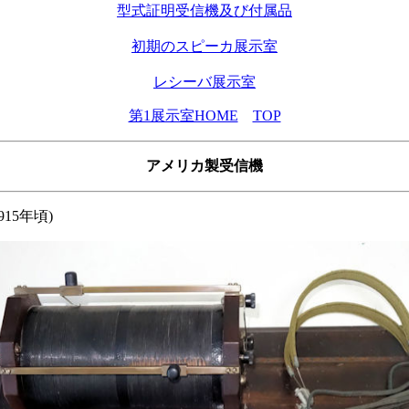
型式証明受信機及び付属品
初期のスピーカ展示室
レシーバ展示室
第1展示室HOME
TOP
アメリカ製受信機
 1915年頃)