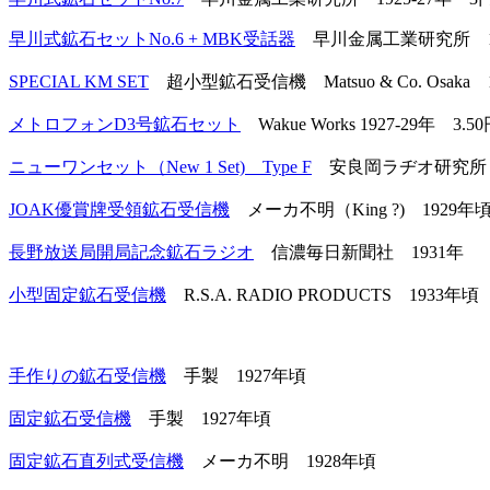
早川式鉱石セットNo.6 + MBK受話器
早川金属工業研究所 1
SPECIAL KM SET
超小型鉱石受信機 Matsuo & Co. Osaka 
メトロフォンD3号鉱石セット
Wakue Works 1927-29年 3.5
ニューワンセット（New 1 Set) Type F
安良岡ラヂオ研究所 
JOAK優賞牌受領鉱石受信機
メーカ不明（King ?) 1929年
長野放送局開局記念鉱石ラジオ
信濃毎日新聞社 1931年
小型固定鉱石受信機
R.S.A. RADIO PRODUCTS 1933年頃
手作りの鉱石受信機
手製 1927年頃
固定鉱石受信機
手製 1927年頃
固定鉱石直列式受信機
メーカ不明 1928年頃