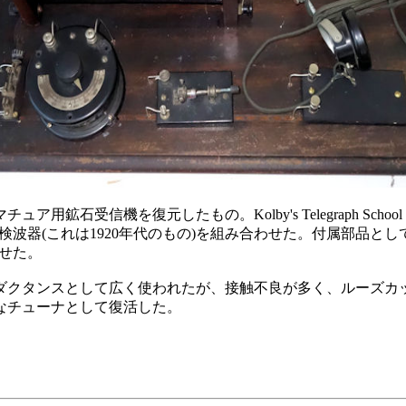
石受信機を復元したもの。Kolby's Telegraph Scho
り式鉱石検波器(これは1920年代のもの)を組み合わせた。付属部
わせた。
ンダクタンスとして広く使われたが、接触不良が多く、ルーズ
なチューナとして復活した。