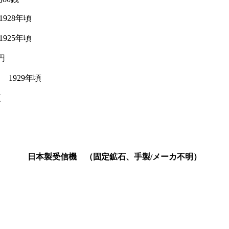
928年頃
1925年頃
0円
1929年頃
頃
日本製受信機
（固定鉱石、手製/メーカ不明）