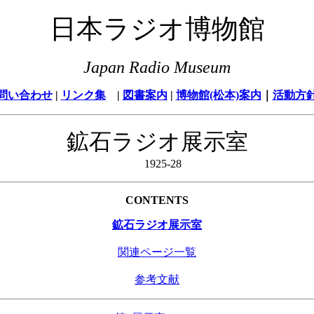
日本ラジオ博物館
Japan Radio Museum
問い合わせ
|
リンク集
|
図書案内
|
博物館(松本)案内
｜
活動方
鉱石ラジオ展示室
1925-28
CONTENTS
鉱石ラジオ展示室
関連ページ一覧
参考文献